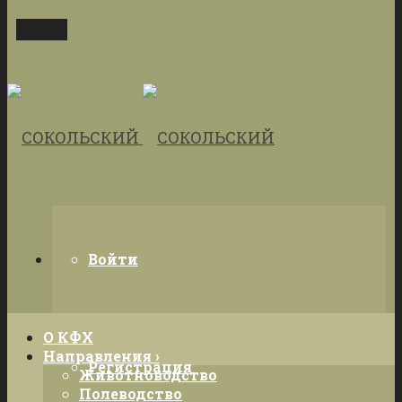
Меню
Войти
О КФХ
Направления ›
Регистрация
Животноводство
Полеводство