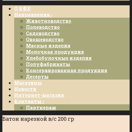
О КФХ
Направления ›
Животноводство
Полеводство
Садоводство
Овощеводство
Мясные изделия
Молочная продукция
Хлебобулочные изделия
Полуфабрикаты
Консервированная продукция
Десерты
Магазины
Новости
Интернет-магазин
Контакты ›
Партнерам
Батон нарезной в/с 200 гр