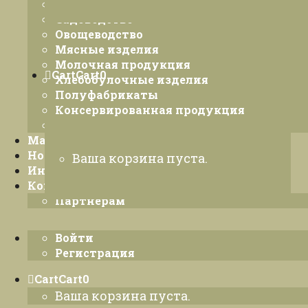
Полеводство
Садоводство
Овощеводство
Мясные изделия
Молочная продукция
Cart
Cart
0
Хлебобулочные изделия
Полуфабрикаты
Консервированная продукция
Десерты
Магазины
Новости
Ваша корзина пуста.
Интернет-магазин
Контакты ›
Партнерам
Войти
Регистрация
Cart
Cart
0
Ваша корзина пуста.