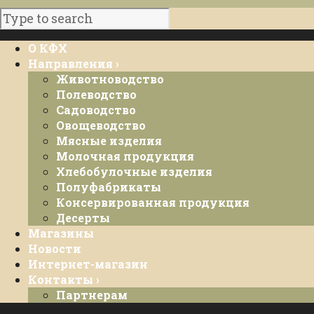
О КФХ
Направления ›
Животноводство
Полеводство
Садоводство
Овощеводство
Мясные изделия
Молочная продукция
Хлебобулочные изделия
Полуфабрикаты
Консервированная продукция
Десерты
Магазины
Новости
Интернет-магазин
Контакты ›
Партнерам