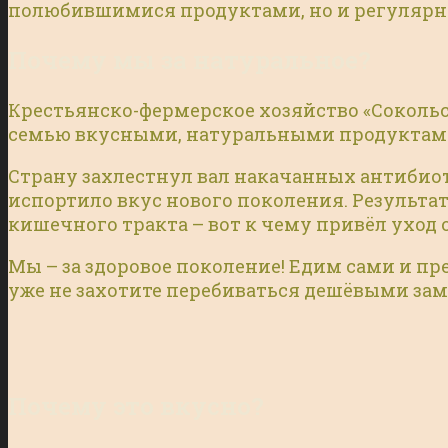
полюбившимися продуктами, но и регулярно 
Почему мы за натуральное?
Крестьянско-фермерское хозяйство «Сокольск
семью вкусными, натуральными продуктами,
Страну захлестнул вал накачанных антибиоти
испортило вкус нового поколения. Результа
кишечного тракта – вот к чему привёл уход
Мы – за здоровое поколение! Едим сами и п
уже не захотите перебиваться дешёвыми за
Почему это вкусно?