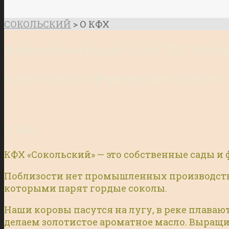
СОКОЛЬСКИЙ
>
О КФХ
Фермерская продукция ТМ "Сокол
Крестьянско-фермерское хозяйств
О нас
КФХ «Сокольский» — это собственные сады и
Поблизости нет промышленных производств. 
которыми парят гордые соколы.
Наши коровы пасутся на лугу, в реке плаваю
делаем золотистое ароматное масло. Выращи