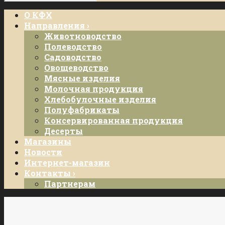
О КФХ
Направления ›
Животноводство
Полеводство
Садоводство
Овощеводство
Мясные изделия
Молочная продукция
Хлебобулочные изделия
Полуфабрикаты
Консервированная продукция
Десерты
Магазины
Новости
Интернет-магазин
Контакты ›
Партнерам