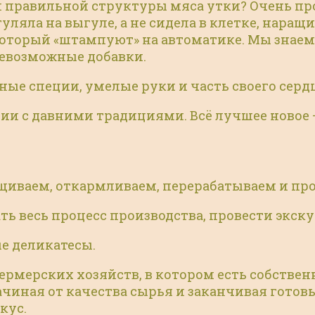
и правильной структуры мяса утки? Очень про
гуляла на выгуле, а не сидела в клетке, нара
 который «штампуют» на автоматике. Мы знае
севозможные добавки.
ные специи, умелые руки и часть своего серд
ии с давними традициями. Всё лучшее новое –
иваем, откармливаем, перерабатываем и прода
зать весь процесс производства, провести эк
ые деликатесы.
фермерских хозяйств, в котором есть собств
ачиная от качества сырья и заканчивая готов
ус. ​