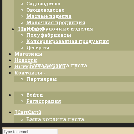
Садоводство
Овощеводство
Мясные изделия
Молочная продукция
Хлебобулочные изделия
Cart
Cart
0
Полуфабрикаты
Консервированная продукция
Десерты
Магазины
Новости
Ваша корзина пуста.
Интернет-магазин
Контакты ›
Партнерам
Войти
Регистрация
Cart
Cart
0
Ваша корзина пуста.