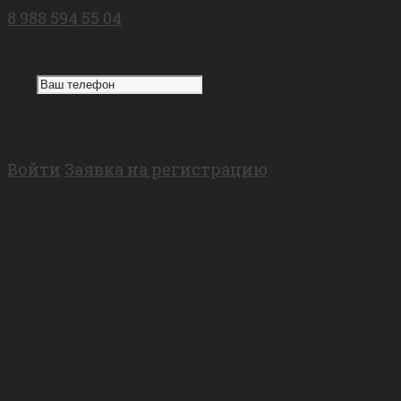
8 988 594 55 04
Заказть звонок
Введите Ваш номер и мы Вам перезвоним
Тел
Заказать звонок
СОКОЛЬСКИЙ
закажите продукцию для Вашего магазина
Войти
Заявка на регистрацию