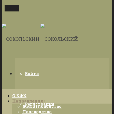
Меню
Войти
О КФХ
Направления ›
Регистрация
Животноводство
Полеводство