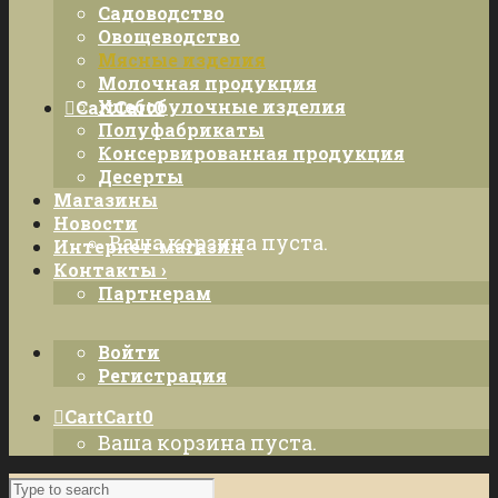
Садоводство
Овощеводство
Мясные изделия
Молочная продукция
Хлебобулочные изделия
Cart
Cart
0
Полуфабрикаты
Консервированная продукция
Десерты
Магазины
Новости
Ваша корзина пуста.
Интернет-магазин
Контакты ›
Партнерам
Войти
Регистрация
Cart
Cart
0
Ваша корзина пуста.