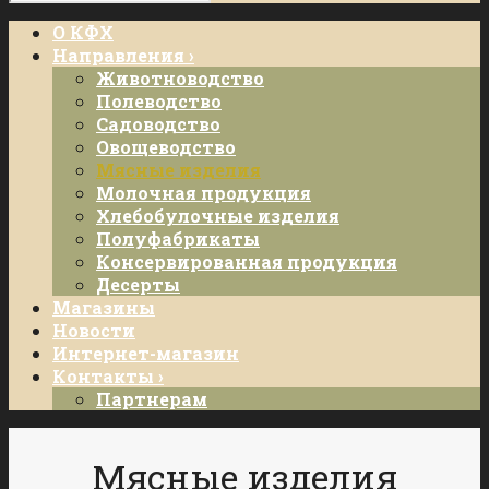
О КФХ
Направления ›
Животноводство
Полеводство
Садоводство
Овощеводство
Мясные изделия
Молочная продукция
Хлебобулочные изделия
Полуфабрикаты
Консервированная продукция
Десерты
Магазины
Новости
Интернет-магазин
Контакты ›
Партнерам
Мясные изделия